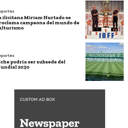
eportes
a ilicitana Miriam Hurtado se
roclama campeona del mundo de
ulturismo
eportes
lche podría ser subsede del
undial 2030