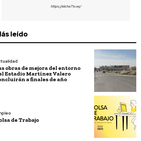
https://elche7tv.es/
ás leído
tualidad
as obras de mejora del entorno
el Estadio Martínez Valero
oncluirán a finales de año
mpleo
olsa de Trabajo