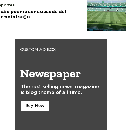
eportes
lche podría ser subsede del
undial 2030