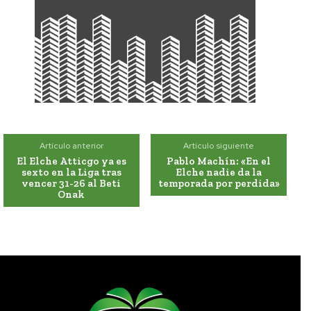
Artículo anterior
Artículo siguiente
El Elche Atticgo ya es
Pablo Machín: «En el
sexto en la Liga tras
Elche nadie da la
vencer 31-26 al Beti
temporada por perdida»
Onak