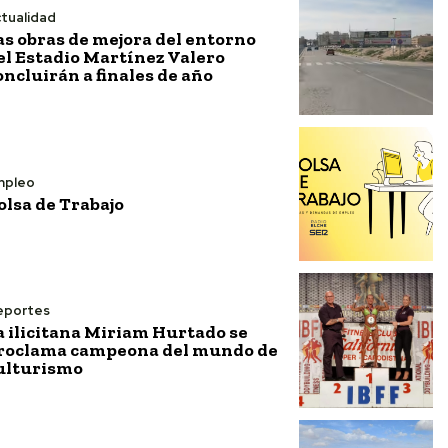
tualidad
as obras de mejora del entorno
el Estadio Martínez Valero
oncluirán a finales de año
mpleo
olsa de Trabajo
eportes
a ilicitana Miriam Hurtado se
roclama campeona del mundo de
ulturismo