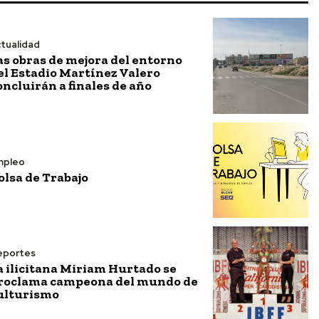
tualidad
as obras de mejora del entorno
el Estadio Martínez Valero
oncluirán a finales de año
mpleo
olsa de Trabajo
eportes
a ilicitana Miriam Hurtado se
roclama campeona del mundo de
ulturismo