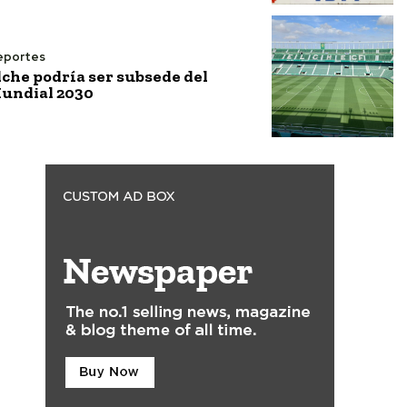
eportes
lche podría ser subsede del
undial 2030