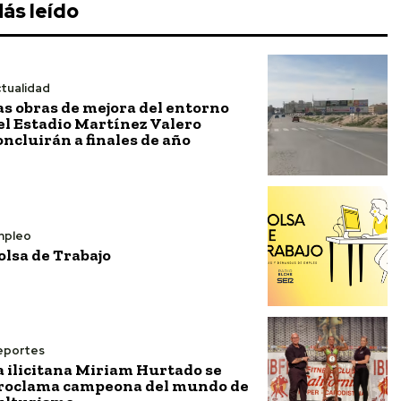
ás leído
tualidad
as obras de mejora del entorno
el Estadio Martínez Valero
oncluirán a finales de año
mpleo
olsa de Trabajo
eportes
a ilicitana Miriam Hurtado se
roclama campeona del mundo de