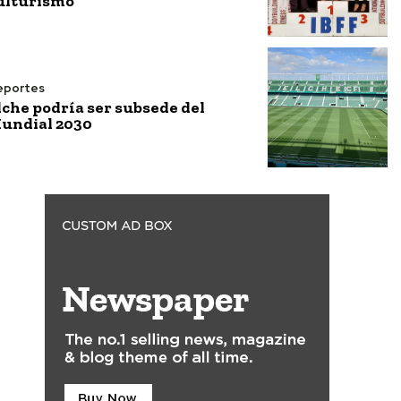
ulturismo
eportes
lche podría ser subsede del
undial 2030