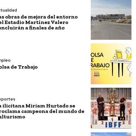
tualidad
as obras de mejora del entorno
el Estadio Martínez Valero
oncluirán a finales de año
mpleo
olsa de Trabajo
eportes
a ilicitana Miriam Hurtado se
roclama campeona del mundo de
ulturismo