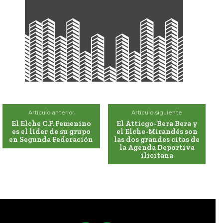
Artículo anterior
Artículo siguiente
El Elche C.F. Femenino
El Atticgo-Bera Bera y
es el líder de su grupo
el Elche-Mirandés son
en Segunda Federación
las dos grandes citas de
la Agenda Deportiva
ilicitana