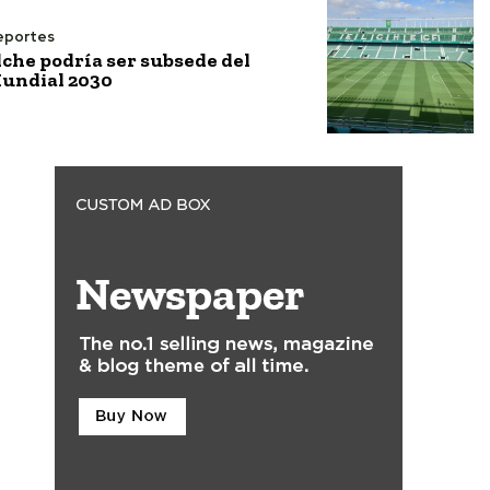
eportes
lche podría ser subsede del
undial 2030