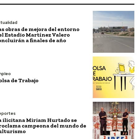
tualidad
as obras de mejora del entorno
el Estadio Martínez Valero
oncluirán a finales de año
mpleo
olsa de Trabajo
eportes
a ilicitana Miriam Hurtado se
roclama campeona del mundo de
ulturismo