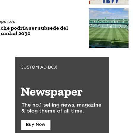
eportes
lche podría ser subsede del
undial 2030