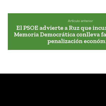
Artículo anterior
El PSOE advierte a Ruz que incum
Memoria Democrática conlleva fa
penalización económ