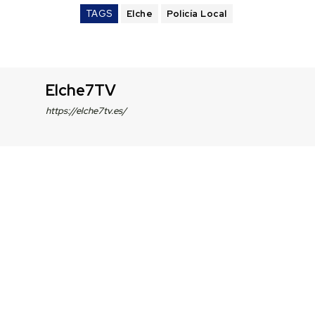
TAGS
Elche
Policía Local
Elche7TV
https://elche7tv.es/