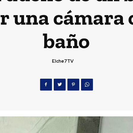
ar una cámara o
baño
Elche7TV