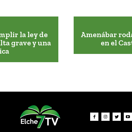
plir la ley de
Amenábar rodar
lta grave y una
en el Cas
ica