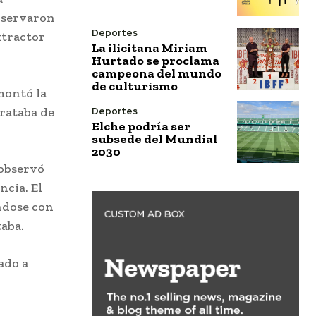
observaron
Deportes
xtractor
La ilicitana Miriam
Hurtado se proclama
campeona del mundo
de culturismo
montó la
trataba de
Deportes
Elche podría ser
subsede del Mundial
2030
 observó
ncia. El
ándose con
taba.
ado a