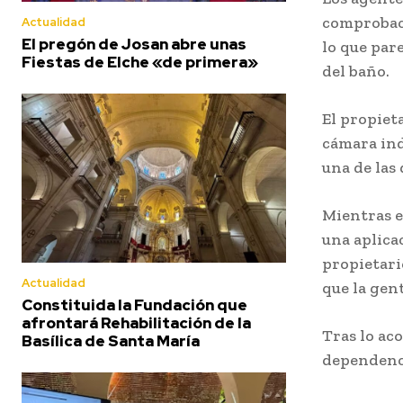
comprobaci
Actualidad
El pregón de Josan abre unas
lo que pare
Fiestas de Elche «de primera»
del baño.
El propiet
cámara ind
una de las 
Mientras e
una aplica
propietari
Actualidad
que la gent
Constituida la Fundación que
afrontará Rehabilitación de la
Tras lo ac
Basílica de Santa María
dependenci