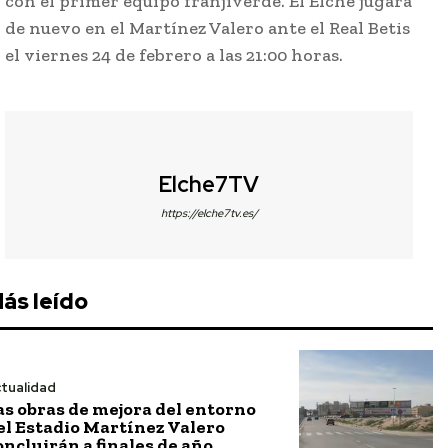
con el primer equipo franjiverde. El Elche jugará
de nuevo en el Martínez Valero ante el Real Betis
el viernes 24 de febrero a las 21:00 horas.
Elche7TV
https://elche7tv.es/
ás leído
tualidad
as obras de mejora del entorno
el Estadio Martínez Valero
oncluirán a finales de año