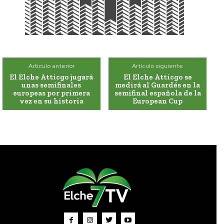
Artículo anterior
Artículo siguiente
El Elche Atticgo jugará
El Elche Atticgo se
unas semifinales
medirá al Guardés en la
europeas por primera
semifinal española de la
vez en su historia
European Cup