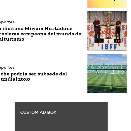
eportes
a ilicitana Miriam Hurtado se
roclama campeona del mundo de
ulturismo
eportes
lche podría ser subsede del
undial 2030