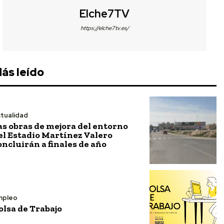
Elche7TV
https://elche7tv.es/
ás leído
tualidad
as obras de mejora del entorno
el Estadio Martínez Valero
oncluirán a finales de año
mpleo
olsa de Trabajo