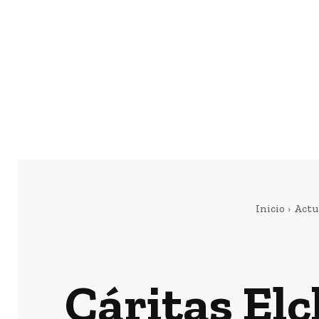
Inicio
Actu
Cáritas Elc