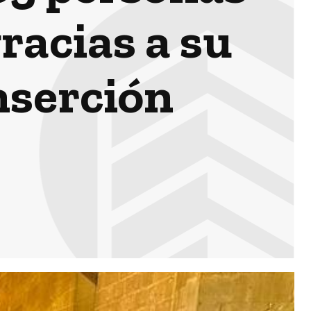
racias a su
nserción