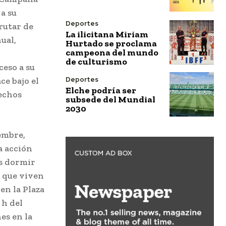
 a su
Deportes
rutar de
La ilicitana Miriam
ual,
Hurtado se proclama
campeona del mundo
de culturismo
ceso a su
ce bajo el
Deportes
Elche podría ser
rechos
subsede del Mundial
2030
iembre,
 acción
es dormir
n que viven
en la Plaza
 h del
es en la