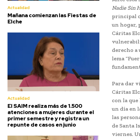
Nadie Sin 
Actualidad
Mañana comienzan las Fiestas de
principal 
Elche
un hogar, 
Cáritas El
vulnerabil
derecho a 
lema “Fuer
fundament
Para dar v
Cáritas El
Actualidad
con la que
El SAIM realiza más de 1.500
un día en 
atenciones a mujeres durante el
las persona
primer semestre y registra un
repunte de casos en junio
de Santa Is
viernes. Un