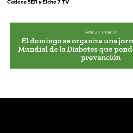
Cadena SER y Elche 7 TV
Artículo anterior
El domingo se organiza una jorn
Mundial de la Diabetes que pondr
prevención