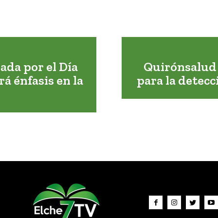
ada por el Día
Quirónsalud 
á énfasis en la
para la detecc