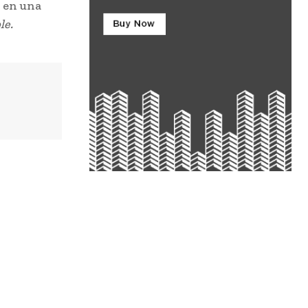
n en una
le.