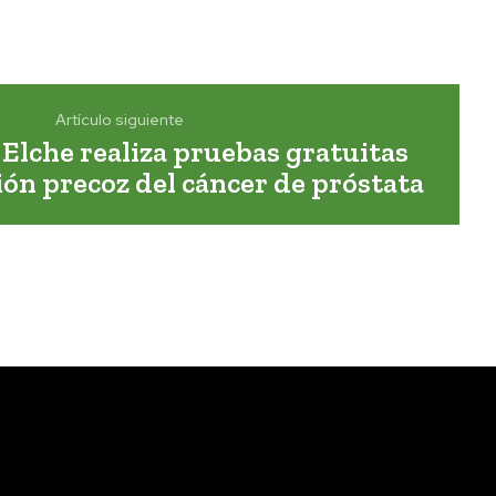
Artículo siguiente
Elche realiza pruebas gratuitas
ión precoz del cáncer de próstata