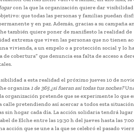
Hogar
con la que la organización quiere dar visibilidad
objetivo: que todas las personas y familias puedan disf
permanente y en paz. Además, gracias a su campaña an
che también quiere poner de manifiesto la realidad de
idad extrema que viven las personas que no tienen ac
una vivienda, a un empelo o a protección social y lo ha
a de cobertura” que denuncia esa falta de acceso a de
ales.
isibilidad a esta realidad el próximo jueves 10 de nov
che organiza
1 de 365 ¿si fueran así todas tus noches?
Una
 la organización pretende que se experimente lo que 
la calle pretendiendo así acercar a todos esta situació
s sin hogar cada día. La acción solidaria tendrá lugar 
abel de Elche entre las 19:30 h del jueves hasta las 7:00
a acción que se une a la que se celebró el pasado viern