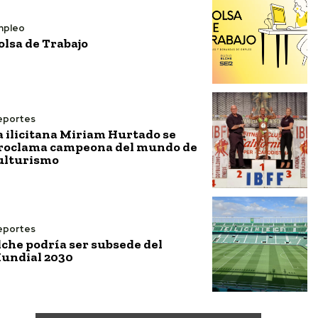
mpleo
olsa de Trabajo
eportes
a ilicitana Miriam Hurtado se
roclama campeona del mundo de
ulturismo
eportes
lche podría ser subsede del
undial 2030