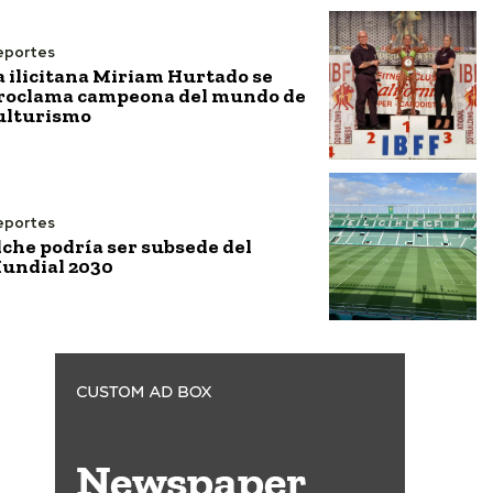
eportes
a ilicitana Miriam Hurtado se
roclama campeona del mundo de
ulturismo
eportes
lche podría ser subsede del
undial 2030