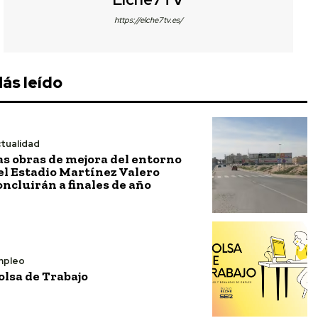
https://elche7tv.es/
ás leído
tualidad
as obras de mejora del entorno
el Estadio Martínez Valero
oncluirán a finales de año
mpleo
olsa de Trabajo