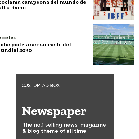
roclama campeona del mundo de
ulturismo
eportes
lche podría ser subsede del
undial 2030