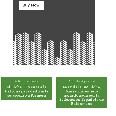
Artículo anterior
Artículo siguiente
El Elche CF visita a la
La ex del CBM Elche,
Patrona para dedicarle
María Flores, será
su ascenso a Primera
galardonada por la
Federación Española de
Balonmano