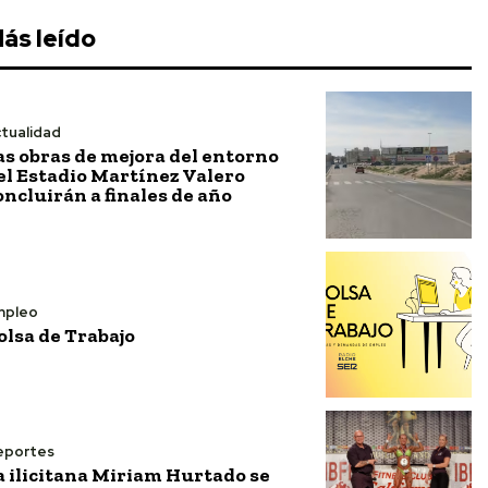
ás leído
tualidad
as obras de mejora del entorno
el Estadio Martínez Valero
oncluirán a finales de año
mpleo
olsa de Trabajo
eportes
a ilicitana Miriam Hurtado se