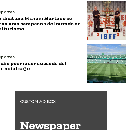
eportes
a ilicitana Miriam Hurtado se
roclama campeona del mundo de
ulturismo
eportes
lche podría ser subsede del
undial 2030