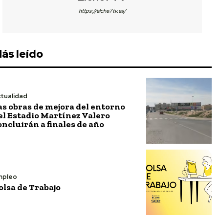
https://elche7tv.es/
ás leído
tualidad
as obras de mejora del entorno
el Estadio Martínez Valero
oncluirán a finales de año
mpleo
olsa de Trabajo