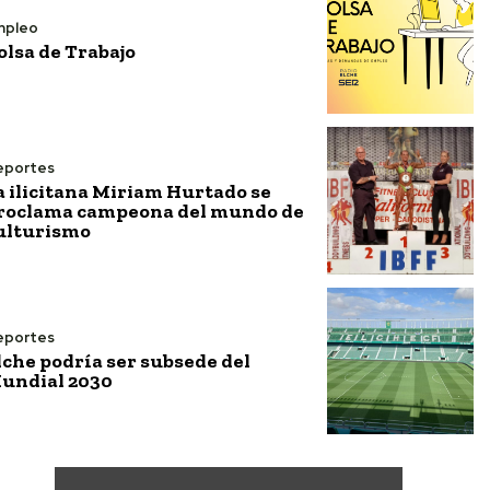
mpleo
olsa de Trabajo
eportes
a ilicitana Miriam Hurtado se
roclama campeona del mundo de
ulturismo
eportes
lche podría ser subsede del
undial 2030