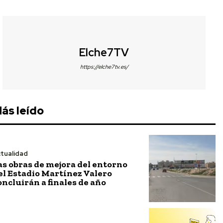
Elche7TV
https://elche7tv.es/
ás leído
tualidad
as obras de mejora del entorno
el Estadio Martínez Valero
oncluirán a finales de año