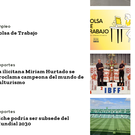
mpleo
olsa de Trabajo
eportes
a ilicitana Miriam Hurtado se
roclama campeona del mundo de
ulturismo
eportes
lche podría ser subsede del
undial 2030