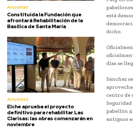
pabellones
Actualidad
Constituida la Fundación que
está demos
afrontará Rehabilitación de la
democracia
Basílica de Santa María
dicho.
Oficialmen
oficialmen
días se lle
Sánchez se
aprovechad
centro de 
Actualidad
Seguridad 
Elche aprueba el proyecto
pabellón 4
definitivo para rehabilitar Las
Clarisas: las obras comenzarán en
antiguos e
noviembre