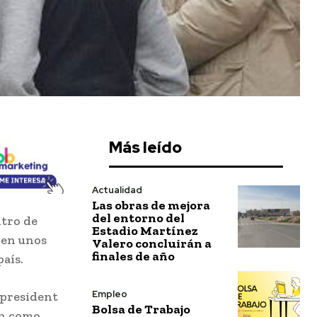
Más leído
Actualidad
Las obras de mejora
del entorno del
ntro de
Estadio Martínez
 en unos
Valero concluirán a
finales de año
país.
Empleo
 president
Bolsa de Trabajo
en como