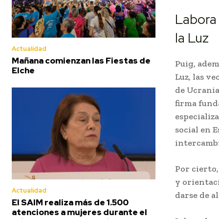
Labora 
la Luz
Actualidad
Mañana comienzan las Fiestas de
Puig, adem
Elche
Luz, las ve
de Ucrania
firma fund
especializ
social en 
intercamb
Por cierto
y orientac
Actualidad
darse de a
El SAIM realiza más de 1.500
atenciones a mujeres durante el