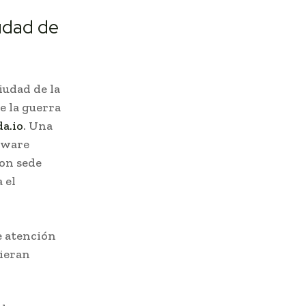
udad de
iudad de la
de la guerra
da.io
. Una
ftware
con sede
 el
e atención
uieran