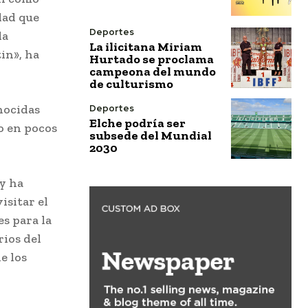
dad que
Deportes
la
La ilicitana Miriam
in», ha
Hurtado se proclama
campeona del mundo
de culturismo
onocidas
Deportes
Elche podría ser
o en pocos
subsede del Mundial
2030
 y ha
isitar el
s para la
rios del
e los