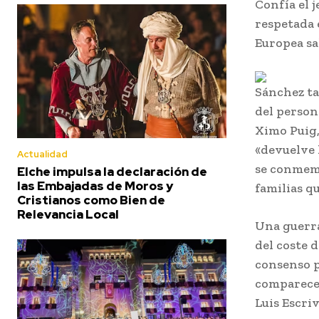
Confía el j
respetada 
Europea sal
Sánchez ta
del person
Ximo Puig,
«devuelve 
Actualidad
se conmemo
Elche impulsa la declaración de
las Embajadas de Moros y
familias q
Cristianos como Bien de
Relevancia Local
Una guerra 
del coste 
consenso p
comparecen
Luis Escriv