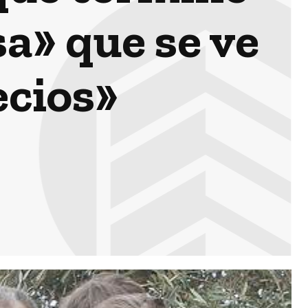
a» que se ve
ecios»