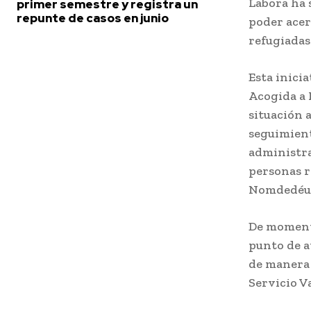
Labora ha 
primer semestre y registra un
repunte de casos en junio
poder acer
refugiadas
Esta inici
Acogida a 
situación 
seguimient
administra
personas r
Nomdedéu
De momento
punto de a
de manera 
Servicio V