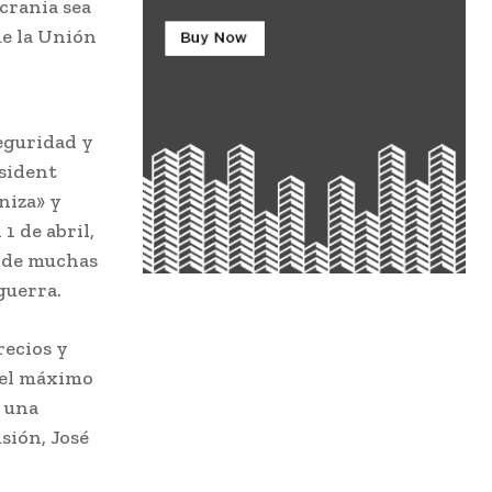
Ucrania sea
ue la Unión
eguridad y
esident
niza» y
1 de abril,
e de muchas
guerra.
recios y
 el máximo
n una
sión, José