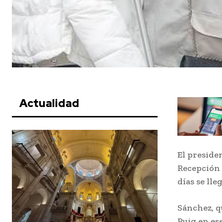
Actualidad
El preside
Recepción 
días se lle
Sánchez, q
Puig en es