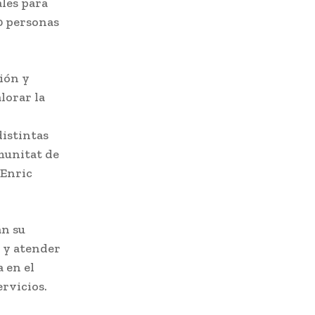
ales para
0 personas
ión y
lorar la
distintas
munitat de
 Enric
án su
r y atender
 en el
rvicios.