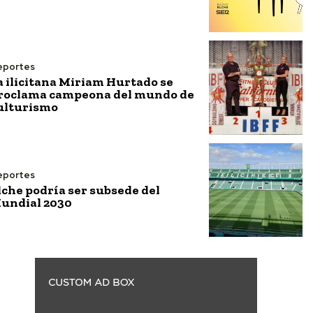
eportes
a ilicitana Miriam Hurtado se
roclama campeona del mundo de
ulturismo
eportes
lche podría ser subsede del
undial 2030