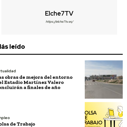
Elche7TV
https://elche7tv.es/
ás leído
tualidad
as obras de mejora del entorno
el Estadio Martínez Valero
oncluirán a finales de año
mpleo
olsa de Trabajo