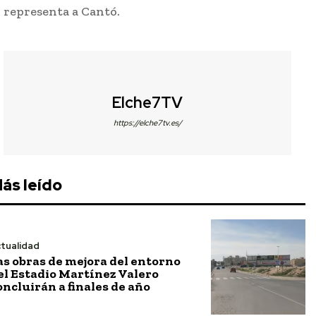
representa a Cantó.
Elche7TV
https://elche7tv.es/
ás leído
tualidad
as obras de mejora del entorno
el Estadio Martínez Valero
oncluirán a finales de año