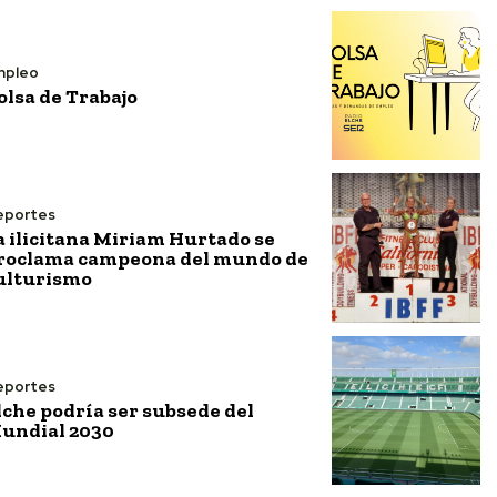
mpleo
olsa de Trabajo
eportes
a ilicitana Miriam Hurtado se
roclama campeona del mundo de
ulturismo
eportes
lche podría ser subsede del
undial 2030