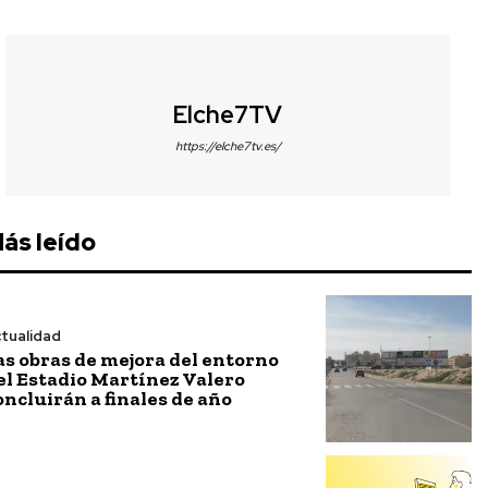
Elche7TV
https://elche7tv.es/
ás leído
tualidad
as obras de mejora del entorno
el Estadio Martínez Valero
oncluirán a finales de año