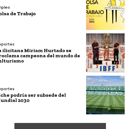
mpleo
olsa de Trabajo
eportes
a ilicitana Miriam Hurtado se
roclama campeona del mundo de
ulturismo
eportes
lche podría ser subsede del
undial 2030