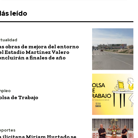
ás leído
tualidad
as obras de mejora del entorno
el Estadio Martínez Valero
oncluirán a finales de año
mpleo
olsa de Trabajo
eportes
a ilicitana Miriam Hurtado se