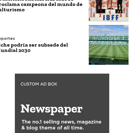
roclama campeona del mundo de
ulturismo
eportes
lche podría ser subsede del
undial 2030