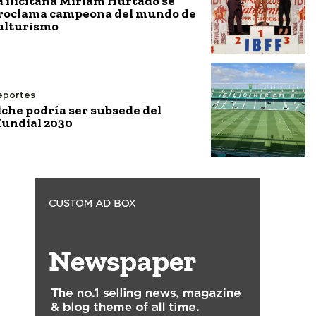
a ilicitana Miriam Hurtado se
roclama campeona del mundo de
ulturismo
eportes
lche podría ser subsede del
undial 2030