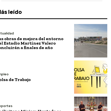
ás leído
tualidad
as obras de mejora del entorno
el Estadio Martínez Valero
oncluirán a finales de año
mpleo
olsa de Trabajo
eportes