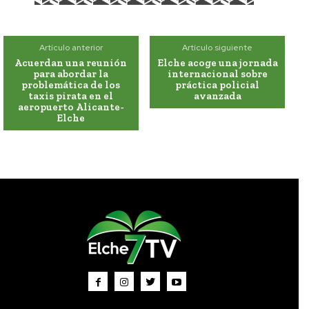
Artículo anterior
Artículo siguiente
Acuerdan una reunión
Elche acoge una jornada
para abordar la
internacional sobre
problemática de los
práctica policial
taxis pirata en el
avanzada
aeropuerto Alicante-
Elche