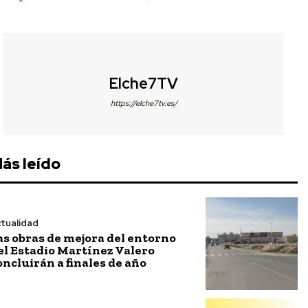
Elche7TV
https://elche7tv.es/
ás leído
tualidad
as obras de mejora del entorno
el Estadio Martínez Valero
oncluirán a finales de año