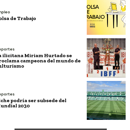
mpleo
olsa de Trabajo
eportes
a ilicitana Miriam Hurtado se
roclama campeona del mundo de
ulturismo
eportes
lche podría ser subsede del
undial 2030