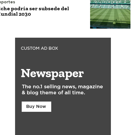
eportes
lche podría ser subsede del
undial 2030