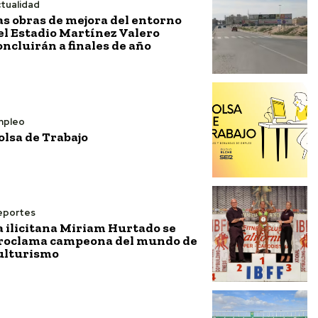
tualidad
as obras de mejora del entorno
el Estadio Martínez Valero
oncluirán a finales de año
mpleo
olsa de Trabajo
eportes
a ilicitana Miriam Hurtado se
roclama campeona del mundo de
ulturismo