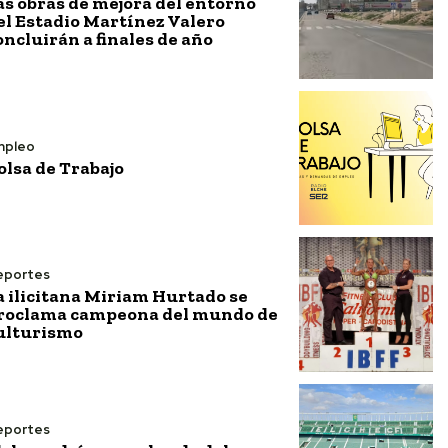
as obras de mejora del entorno
el Estadio Martínez Valero
oncluirán a finales de año
mpleo
olsa de Trabajo
eportes
a ilicitana Miriam Hurtado se
roclama campeona del mundo de
ulturismo
eportes