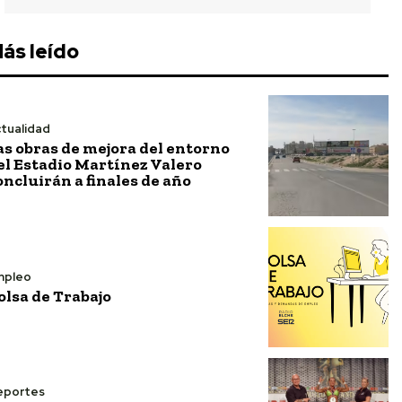
ás leído
tualidad
as obras de mejora del entorno
el Estadio Martínez Valero
oncluirán a finales de año
mpleo
olsa de Trabajo
eportes