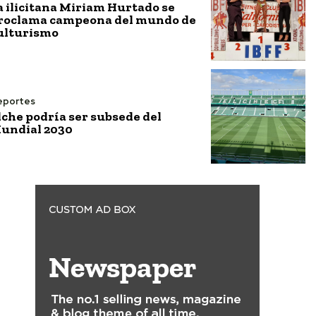
a ilicitana Miriam Hurtado se
roclama campeona del mundo de
ulturismo
eportes
lche podría ser subsede del
undial 2030