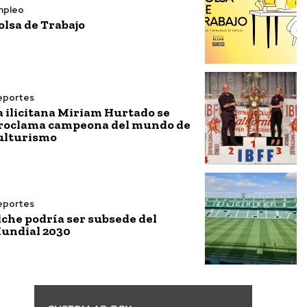
mpleo
olsa de Trabajo
eportes
a ilicitana Miriam Hurtado se
roclama campeona del mundo de
ulturismo
eportes
lche podría ser subsede del
undial 2030