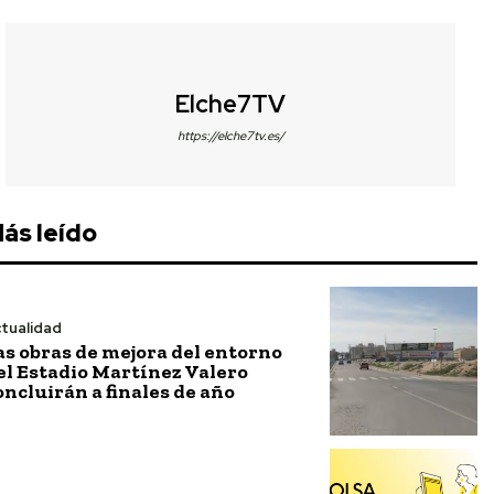
Elche7TV
https://elche7tv.es/
ás leído
tualidad
as obras de mejora del entorno
el Estadio Martínez Valero
oncluirán a finales de año