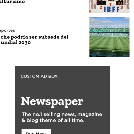
ulturismo
eportes
lche podría ser subsede del
undial 2030