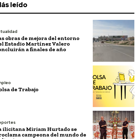
ás leído
tualidad
as obras de mejora del entorno
el Estadio Martínez Valero
oncluirán a finales de año
mpleo
olsa de Trabajo
eportes
a ilicitana Miriam Hurtado se
roclama campeona del mundo de