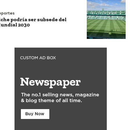
eportes
lche podría ser subsede del
undial 2030