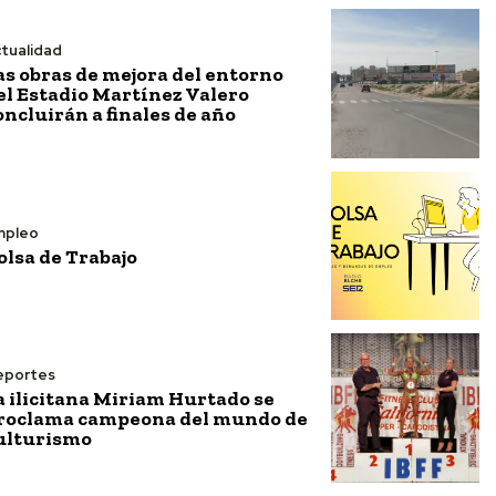
tualidad
as obras de mejora del entorno
el Estadio Martínez Valero
oncluirán a finales de año
mpleo
olsa de Trabajo
eportes
a ilicitana Miriam Hurtado se
roclama campeona del mundo de
ulturismo