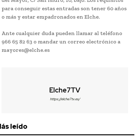
del Mayor, C/ San Isidro, 10, bajo. Los requisitos
para conseguir estas entradas son tener 60 años
o más y estar empadronados en Elche.
Ante cualquier duda pueden llamar al teléfono
966 65 82 63 o mandar un correo electrónico a
mayores@elche.es
Elche7TV
https://elche7tv.es/
ás leído