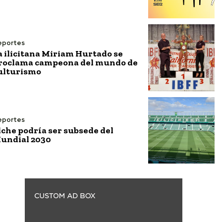
eportes
a ilicitana Miriam Hurtado se
roclama campeona del mundo de
ulturismo
eportes
lche podría ser subsede del
undial 2030