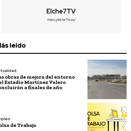
Elche7TV
https://elche7tv.es/
ás leído
tualidad
as obras de mejora del entorno
el Estadio Martínez Valero
oncluirán a finales de año
mpleo
olsa de Trabajo