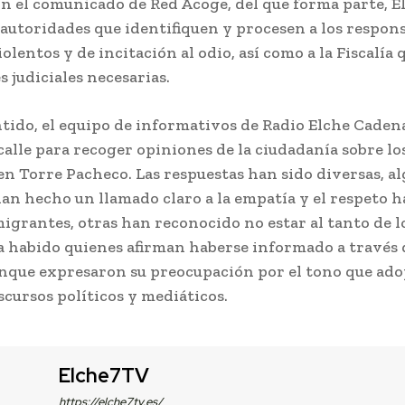
on el comunicado de Red Acoge, del que forma parte, 
s autoridades que identifiquen y procesen a los respon
iolentos y de incitación al odio, así como a la Fiscalía 
s judiciales necesarias.
ntido, el equipo de informativos de Radio Elche Caden
a calle para recoger opiniones de la ciudadanía sobre l
en Torre Pacheco. Las respuestas han sido diversas, a
an hecho un llamado claro a la empatía y el respeto ha
igrantes, otras han reconocido no estar al tanto de l
 habido quienes afirman haberse informado a través 
nque expresaron su preocupación por el tono que ad
scursos políticos y mediáticos.
Elche7TV
https://elche7tv.es/