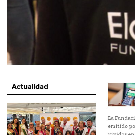
Actualidad
La Fundaci
emitido po
vividos en