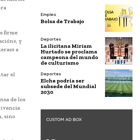
tra
Empleo
Bolsa de Trabajo
s firme
Deportes
ación», y
La ilicitana Miriam
teras» a
Hurtado se proclama
campeona del mundo
de culturismo
tar el
Deportes
Elche podría ser
subsede del Mundial
2030
nsa de los
vivencia
, sino