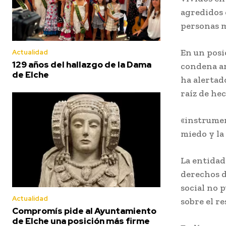
agredidos 
personas 
En un posi
Actualidad
129 años del hallazgo de la Dama
condena an
de Elche
ha alertad
raíz de he
«instrumen
miedo y la
La entidad 
derechos d
social no 
Actualidad
sobre el r
Compromís pide al Ayuntamiento
de Elche una posición más firme