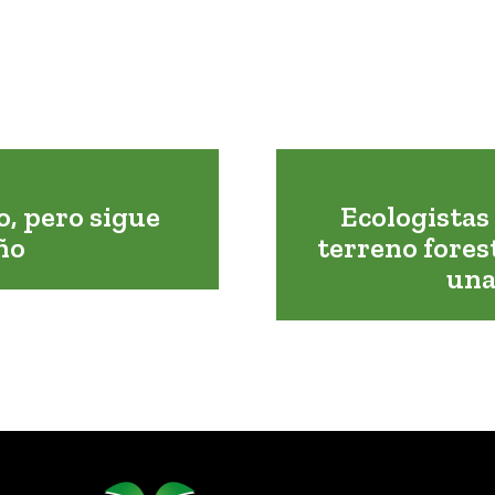
o, pero sigue
Ecologistas
ño
terreno forest
una