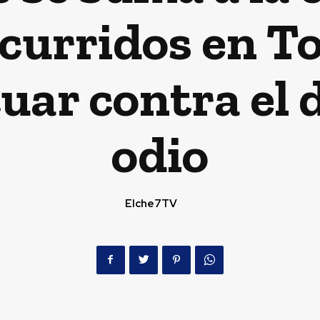
ocurridos en T
tuar contra el 
odio
Elche7TV