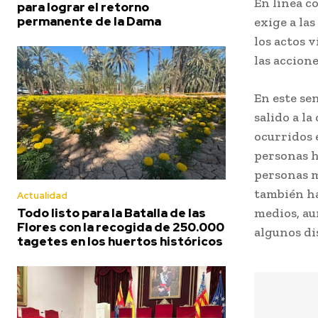
En línea c
para lograr el retorno
permanente de la Dama
exige a la
los actos v
las accione
En este se
salido a l
ocurridos 
personas h
personas m
también ha
Actualidad
medios, au
Todo listo para la Batalla de las
Flores con la recogida de 250.000
algunos di
tagetes en los huertos históricos