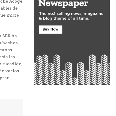
Elche Acoge
sables de
que inicie
a SER ha
os hechos
lgunas
cia las
o sucedido,
de varios
optan