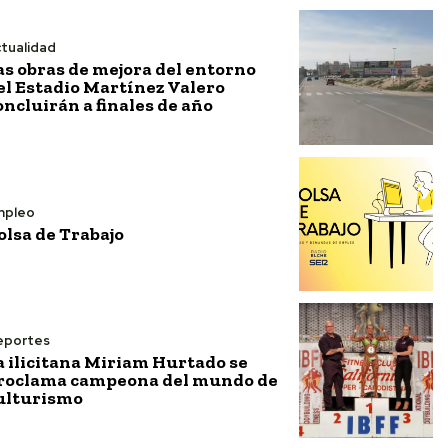
tualidad
as obras de mejora del entorno
el Estadio Martínez Valero
oncluirán a finales de año
mpleo
olsa de Trabajo
eportes
a ilicitana Miriam Hurtado se
roclama campeona del mundo de
ulturismo