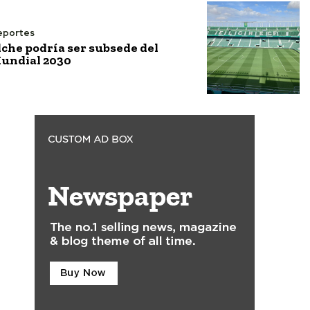
eportes
lche podría ser subsede del
undial 2030