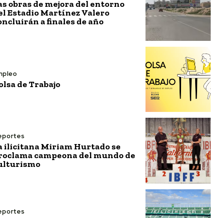
as obras de mejora del entorno
el Estadio Martínez Valero
oncluirán a finales de año
mpleo
olsa de Trabajo
eportes
a ilicitana Miriam Hurtado se
roclama campeona del mundo de
ulturismo
eportes