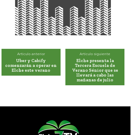
Artículo anterior
Artículo siguiente
Uber y Cabify
Elche presenta la
comenzarán a operar en
Tercera Escuela de
Elche este verano
Verano Sénior que se
llevará a cabo las
mañanas de julio