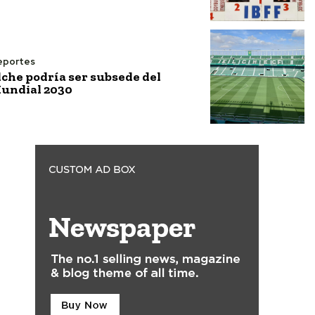
eportes
lche podría ser subsede del
undial 2030