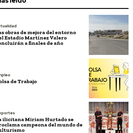
ás leído
tualidad
as obras de mejora del entorno
el Estadio Martínez Valero
oncluirán a finales de año
mpleo
olsa de Trabajo
eportes
a ilicitana Miriam Hurtado se
roclama campeona del mundo de
ulturismo