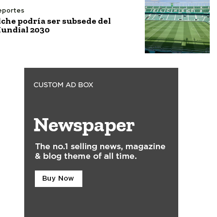
eportes
lche podría ser subsede del
undial 2030