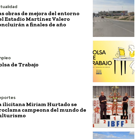
tualidad
as obras de mejora del entorno
el Estadio Martínez Valero
oncluirán a finales de año
mpleo
olsa de Trabajo
eportes
a ilicitana Miriam Hurtado se
roclama campeona del mundo de
ulturismo