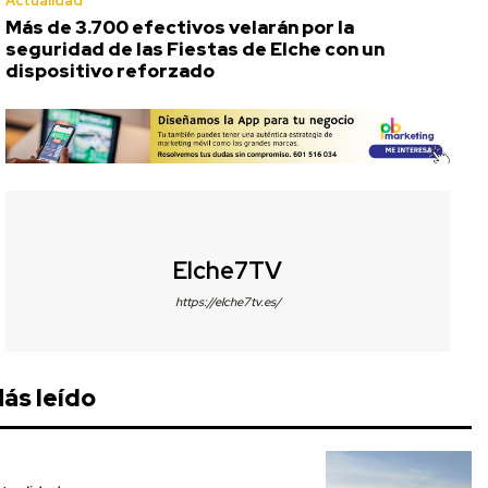
Actualidad
Más de 3.700 efectivos velarán por la
seguridad de las Fiestas de Elche con un
dispositivo reforzado
Elche7TV
https://elche7tv.es/
ás leído