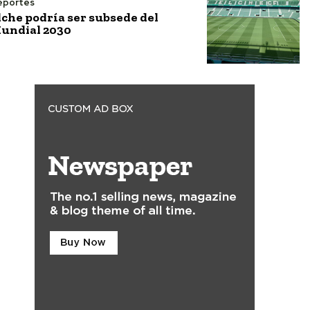
eportes
lche podría ser subsede del
undial 2030