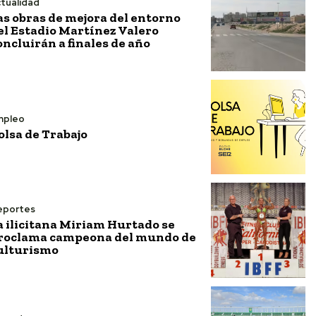
tualidad
as obras de mejora del entorno
el Estadio Martínez Valero
oncluirán a finales de año
mpleo
olsa de Trabajo
eportes
a ilicitana Miriam Hurtado se
roclama campeona del mundo de
ulturismo