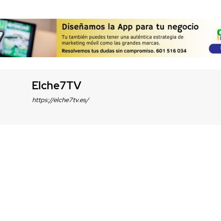
Elche7TV
https://elche7tv.es/