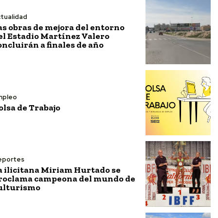
tualidad
as obras de mejora del entorno
el Estadio Martínez Valero
oncluirán a finales de año
mpleo
olsa de Trabajo
eportes
a ilicitana Miriam Hurtado se
roclama campeona del mundo de
ulturismo