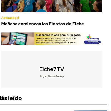
Actualidad
Mañana comienzan las Fiestas de Elche
Elche7TV
https://elche7tv.es/
ás leído