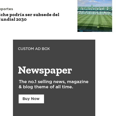
eportes
lche podría ser subsede del
undial 2030