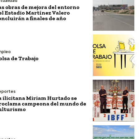
tualidad
as obras de mejora del entorno
el Estadio Martínez Valero
oncluirán a finales de año
mpleo
olsa de Trabajo
eportes
a ilicitana Miriam Hurtado se
roclama campeona del mundo de
ulturismo