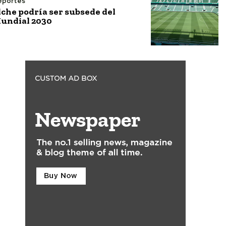
eportes
lche podría ser subsede del
undial 2030