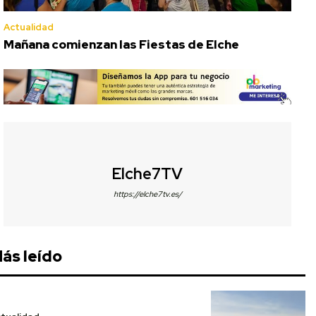
Actualidad
Mañana comienzan las Fiestas de Elche
Elche7TV
https://elche7tv.es/
ás leído