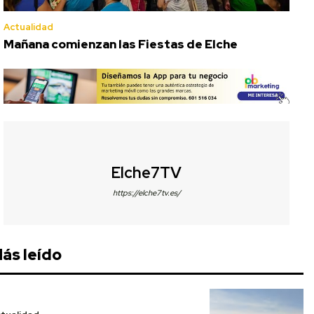
Actualidad
Mañana comienzan las Fiestas de Elche
Elche7TV
https://elche7tv.es/
ás leído