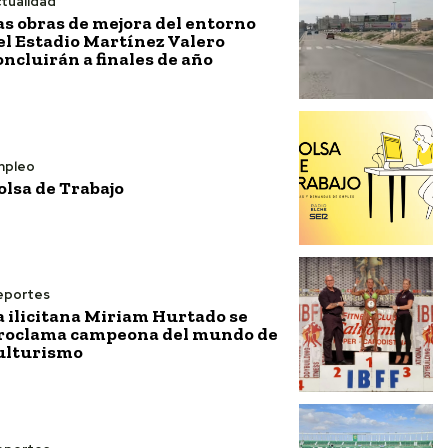
tualidad
as obras de mejora del entorno
el Estadio Martínez Valero
oncluirán a finales de año
mpleo
olsa de Trabajo
eportes
a ilicitana Miriam Hurtado se
roclama campeona del mundo de
ulturismo