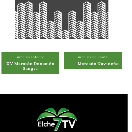
Artículo anterior
Artículo siguiente
XV Maratón Donación
Mercado Navideño
Sangre