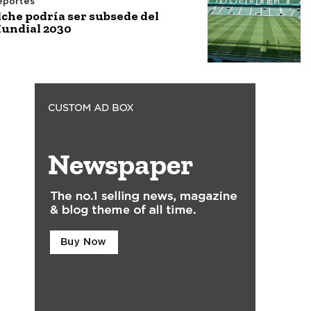
eportes
lche podría ser subsede del
undial 2030