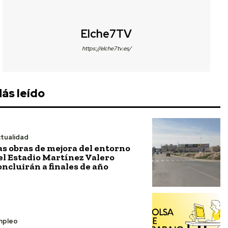
Elche7TV
https://elche7tv.es/
ás leído
tualidad
as obras de mejora del entorno
el Estadio Martínez Valero
oncluirán a finales de año
mpleo