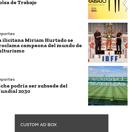
olsa de Trabajo
eportes
a ilicitana Miriam Hurtado se
roclama campeona del mundo de
ulturismo
eportes
lche podría ser subsede del
undial 2030