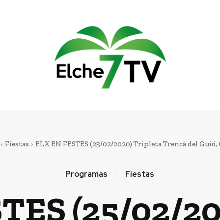
Fiestas
ELX EN FESTES (25/02/2020) Tripleta Trencà del Guió, C
Programas
Fiestas
TES (25/02/202