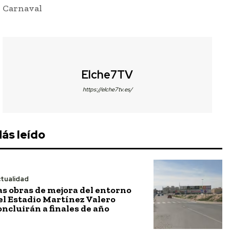
Carnaval
Elche7TV
https://elche7tv.es/
ás leído
tualidad
as obras de mejora del entorno
el Estadio Martínez Valero
oncluirán a finales de año