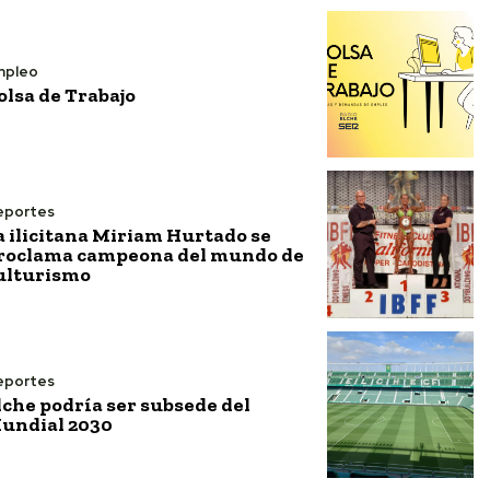
mpleo
olsa de Trabajo
eportes
a ilicitana Miriam Hurtado se
roclama campeona del mundo de
ulturismo
eportes
lche podría ser subsede del
undial 2030