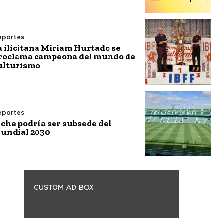
eportes
a ilicitana Miriam Hurtado se
roclama campeona del mundo de
ulturismo
eportes
lche podría ser subsede del
undial 2030