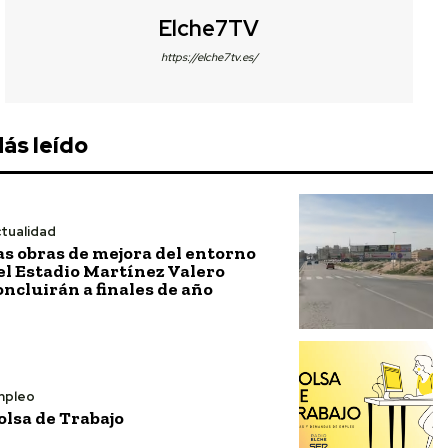
Elche7TV
https://elche7tv.es/
ás leído
tualidad
as obras de mejora del entorno
el Estadio Martínez Valero
oncluirán a finales de año
mpleo
olsa de Trabajo