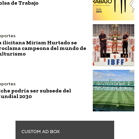
olsa de Trabajo
eportes
a ilicitana Miriam Hurtado se
roclama campeona del mundo de
ulturismo
eportes
lche podría ser subsede del
undial 2030