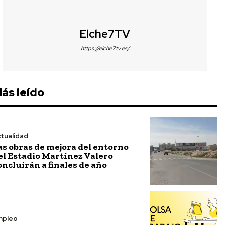
Elche7TV
https://elche7tv.es/
ás leído
tualidad
as obras de mejora del entorno
el Estadio Martínez Valero
oncluirán a finales de año
mpleo