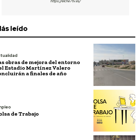
https://elche7tv.es/
ás leído
tualidad
as obras de mejora del entorno
el Estadio Martínez Valero
oncluirán a finales de año
mpleo
olsa de Trabajo