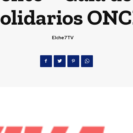
olidarios ON
Elche7TV