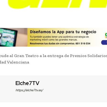
cude al Gran Teatro a la entrega de Premios Solidari
dad Valenciana
Elche7TV
https://elche7tv.es/