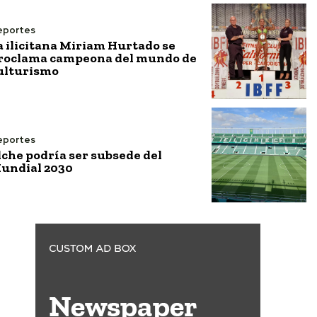
eportes
a ilicitana Miriam Hurtado se
roclama campeona del mundo de
ulturismo
eportes
lche podría ser subsede del
undial 2030