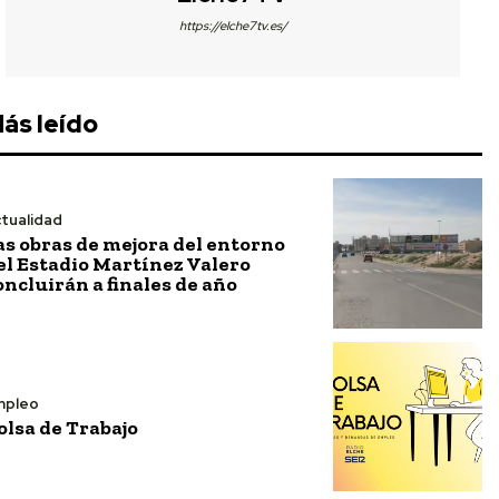
https://elche7tv.es/
ás leído
tualidad
as obras de mejora del entorno
el Estadio Martínez Valero
oncluirán a finales de año
mpleo
olsa de Trabajo