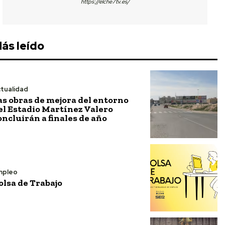
https://elche7tv.es/
ás leído
tualidad
as obras de mejora del entorno
el Estadio Martínez Valero
oncluirán a finales de año
mpleo
olsa de Trabajo