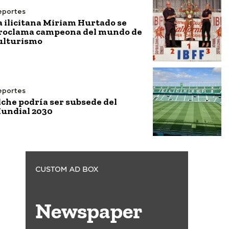
eportes
a ilicitana Miriam Hurtado se
roclama campeona del mundo de
ulturismo
eportes
lche podría ser subsede del
undial 2030