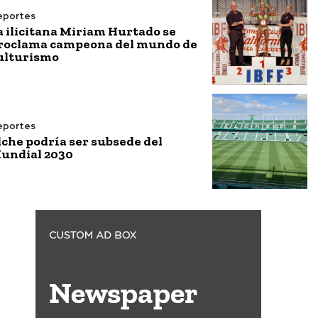
eportes
a ilicitana Miriam Hurtado se
roclama campeona del mundo de
ulturismo
eportes
lche podría ser subsede del
undial 2030